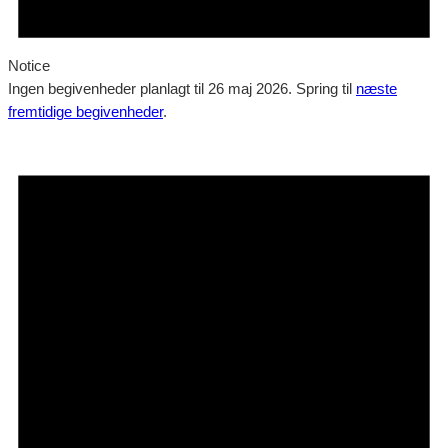
Notice
Ingen begivenheder planlagt til 26 maj 2026. Spring til
næste
fremtidige begivenheder
.