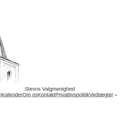
Stevns Valgmenighed
m
Kalender
Om os
Kontakt
Privatlivspolitik
Vedtægter