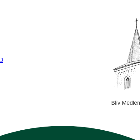
D
Bliv Medle