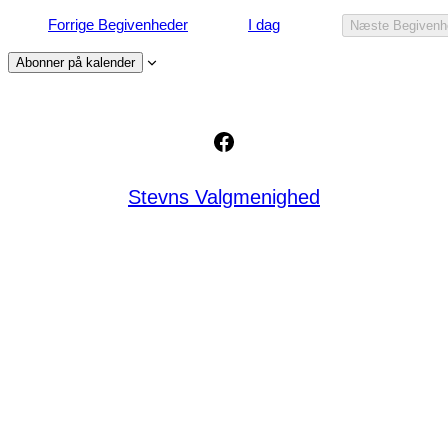
Forrige
Begivenheder
I dag
Næste
Begivenh
Abonner på kalender
Facebook
Stevns Valgmenighed