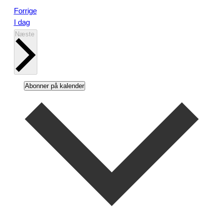
Begivenheder
Forrige
I dag
Begivenheder
Næste
Abonner på kalender