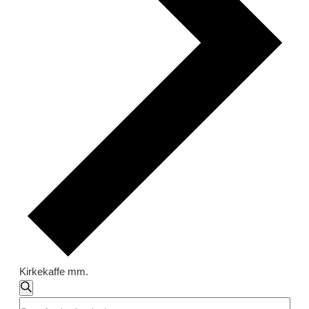
Kirkekaffe mm.
Begivenheder
Begivenheder
Søg
Skriv